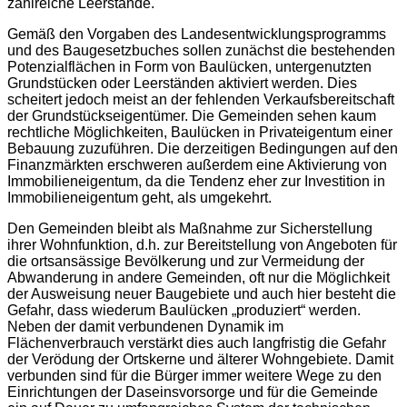
zahlreiche Leerstände.
Gemäß den Vorgaben des Landesentwicklungsprogramms
und des Baugesetzbuches sollen zunächst die bestehenden
Potenzialflächen in Form von Baulücken, untergenutzten
Grundstücken oder Leerständen aktiviert werden. Dies
scheitert jedoch meist an der fehlenden Verkaufsbereitschaft
der Grundstückseigentümer. Die Gemeinden sehen kaum
rechtliche Möglichkeiten, Baulücken in Privateigentum einer
Bebauung zuzuführen. Die derzeitigen Bedingungen auf den
Finanzmärkten erschweren außerdem eine Aktivierung von
Immobilieneigentum, da die Tendenz eher zur Investition in
Immobilieneigentum geht, als umgekehrt.
Den Gemeinden bleibt als Maßnahme zur Sicherstellung
ihrer Wohnfunktion, d.h. zur Bereitstellung von Angeboten für
die ortsansässige Bevölkerung und zur Vermeidung der
Abwanderung in andere Gemeinden, oft nur die Möglichkeit
der Ausweisung neuer Baugebiete und auch hier besteht die
Gefahr, dass wiederum Baulücken „produziert“ werden.
Neben der damit verbundenen Dynamik im
Flächenverbrauch verstärkt dies auch langfristig die Gefahr
der Verödung der Ortskerne und älterer Wohngebiete. Damit
verbunden sind für die Bürger immer weitere Wege zu den
Einrichtungen der Daseinsvorsorge und für die Gemeinde